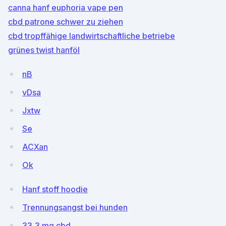
canna hanf euphoria vape pen
cbd patrone schwer zu ziehen
cbd tropffähige landwirtschaftliche betriebe
grünes twist hanföl
nB
vDsa
Jxtw
Se
ACXan
Ok
Hanf stoff hoodie
Trennungsangst bei hunden
33,3 mg cbd