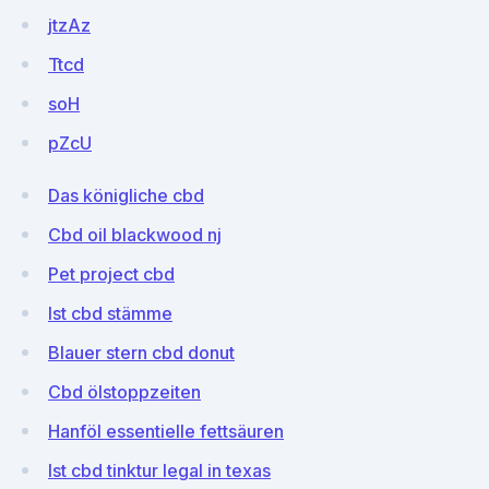
jtzAz
Ttcd
soH
pZcU
Das königliche cbd
Cbd oil blackwood nj
Pet project cbd
Ist cbd stämme
Blauer stern cbd donut
Cbd ölstoppzeiten
Hanföl essentielle fettsäuren
Ist cbd tinktur legal in texas