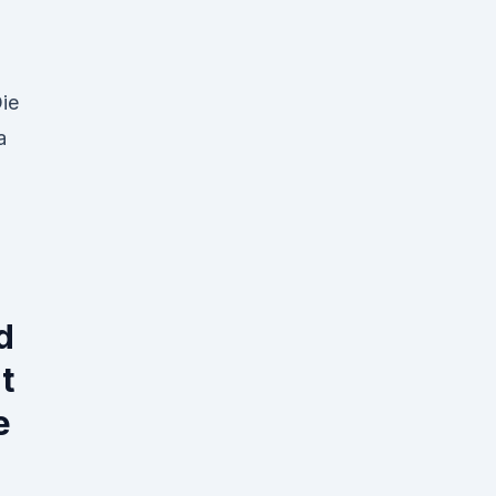
Die
a
d
t
e