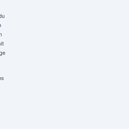
du
h
m
it
ige
es