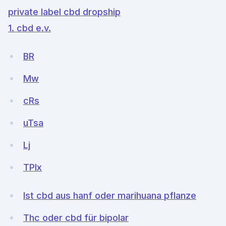
private label cbd dropship
1. cbd e.v.
BR
Mw
cRs
uTsa
Lj
TPlx
Ist cbd aus hanf oder marihuana pflanze
Thc oder cbd für bipolar