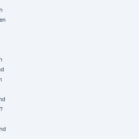
n
len
n
nd
n
nd
t?
und