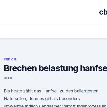
Skip
to
cb
content
CBD OIL
Brechen belastung hanfse
USER
Bis heute zählt das Hanfseil zu den beliebtesten
Naturseilen, denn es gilt als besonders
umweltfreundlich (langsamer Verrottungsprozess im