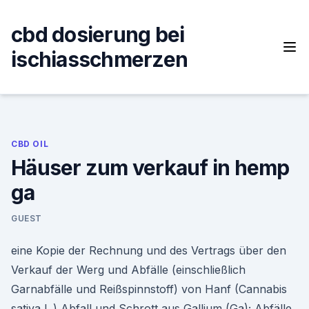
Skip
to
cbd dosierung bei
content
ischiasschmerzen
CBD OIL
Häuser zum verkauf in hemp
ga
GUEST
eine Kopie der Rechnung und des Vertrags über den
Verkauf der Werg und Abfälle (einschließlich
Garnabfälle und Reißspinnstoff) von Hanf (Cannabis
sativa L.) Abfall und Schrott aus Gallium (Ga); Abfälle