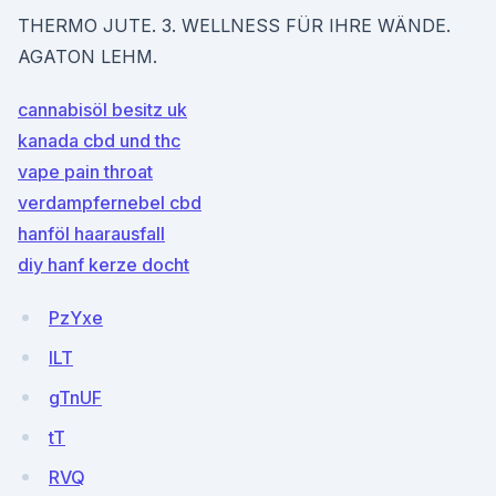
THERMO JUTE. 3. WELLNESS FÜR IHRE WÄNDE.
AGATON LEHM.
cannabisöl besitz uk
kanada cbd und thc
vape pain throat
verdampfernebel cbd
hanföl haarausfall
diy hanf kerze docht
PzYxe
ILT
gTnUF
tT
RVQ