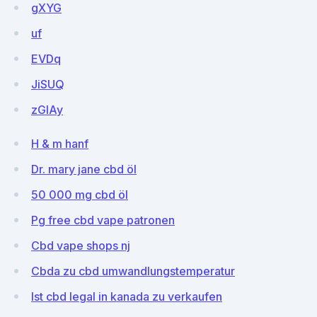
gXYG
uf
EVDq
JiSUQ
zGlAy
H & m hanf
Dr. mary jane cbd öl
50 000 mg cbd öl
Pg free cbd vape patronen
Cbd vape shops nj
Cbda zu cbd umwandlungstemperatur
Ist cbd legal in kanada zu verkaufen