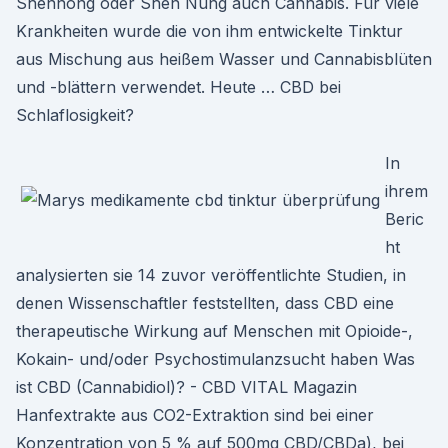
Shennong oder Shen Nung auch Cannabis. Für viele
Krankheiten wurde die von ihm entwickelte Tinktur
aus Mischung aus heißem Wasser und Cannabisblüten
und -blättern verwendet. Heute … CBD bei
Schlaflosigkeit?
In
ihrem
Beric
ht
analysierten sie 14 zuvor veröffentlichte Studien, in
denen Wissenschaftler feststellten, dass CBD eine
therapeutische Wirkung auf Menschen mit Opioide-,
Kokain- und/oder Psychostimulanzsucht haben Was
ist CBD (Cannabidiol)? - CBD VITAL Magazin
Hanfextrakte aus CO2-Extraktion sind bei einer
Konzentration von 5 % auf 500mg CBD/CBDa), bei